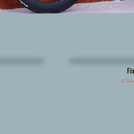
Angebot!
Fi
€
720,