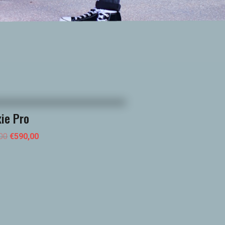
xie Pro
00
€
590,00